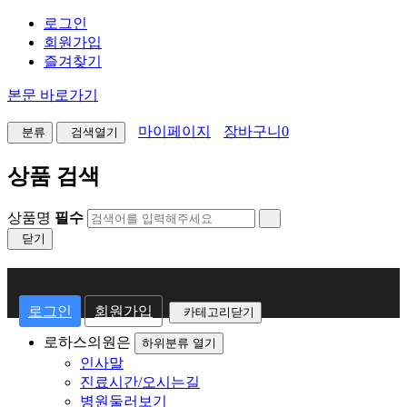
로그인
회원가입
즐겨찾기
본문 바로가기
마이페이지
장바구니
0
분류
검색열기
상품 검색
상품명
필수
닫기
회
원
로그인
회원가입
카테고리닫기
로
로하스의원은
하위분류 열기
인사말
그
진료시간/오시는길
인
병원둘러보기