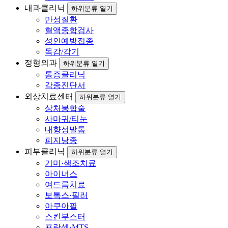
내과클리닉
하위분류 열기
만성질환
혈액종합검사
성인예방접종
독감/감기
정형외과
하위분류 열기
통증클리닉
각종진단서
외상치료센터
하위분류 열기
상처봉합술
사마귀/티눈
내향성발톱
피지낭종
피부클리닉
하위분류 열기
기미·색조치료
아이너스
여드름치료
보톡스·필러
아쿠아필
스킨부스터
프락셀·MTS