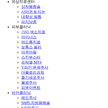
외상치료센터
상처봉합술
사마귀 & 티눈
내향성 발톱
피지낭종
피부클리닉
기미,색소치료
아이너스
여드름치료
보톡스,필러
아쿠아필
스킨부스터
프락셀,MTS
V라인 윤곽주사
더블로리프팅
줄기세포주사
물광주사
피부이벤트
비만클리닉
레드주사
SHPL지방용해술
S슬림주사