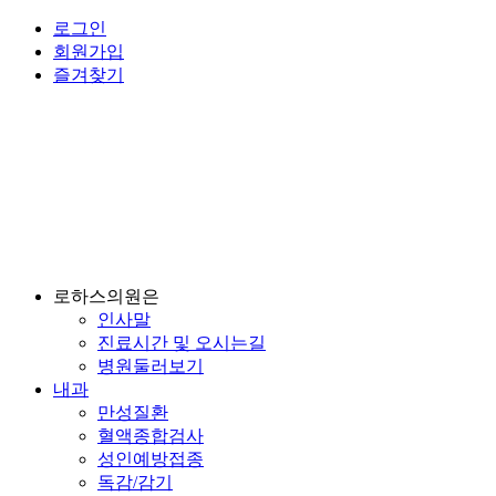
로그인
회원가입
즐겨찾기
로하스의원은
인사말
진료시간 및 오시는길
병원둘러보기
내과
만성질환
혈액종합검사
성인예방접종
독감/감기