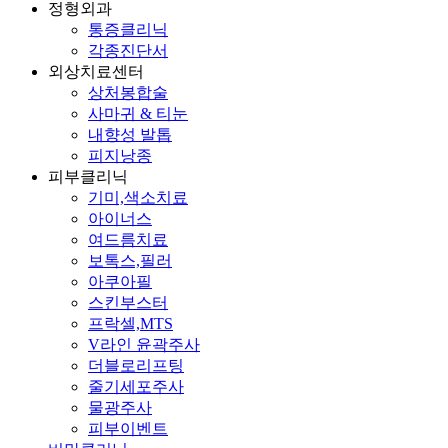
정형외과
통증클리닉
각종진단서
외상치료센터
상처봉합술
사마귀 & 티눈
내향성 발톱
피지낭종
피부클리닉
기미,색소치료
아이너스
여드름치료
보톡스,필러
아쿠아필
스킨부스터
프락셀,MTS
V라인 윤곽주사
더블로리프팅
줄기세포주사
물광주사
피부이벤트